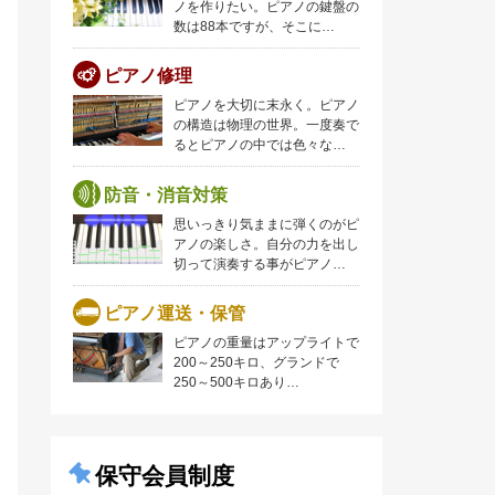
ノを作りたい。ピアノの鍵盤の
数は88本ですが、そこに…
ピアノ修理
ピアノを大切に末永く。ピアノ
の構造は物理の世界。一度奏で
るとピアノの中では色々な…
防音・消音対策
思いっきり気ままに弾くのがピ
アノの楽しさ。自分の力を出し
切って演奏する事がピアノ…
ピアノ運送・保管
ピアノの重量はアップライトで
200～250キロ、グランドで
250～500キロあり…
保守会員制度