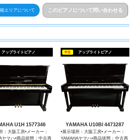
このピアノについて問い合わせる
能エリアについて
YAMAHA U3A 3927249
YAMAHA
アップライトピアノ
アップライトピアノ
中古
MAHA U1H 1577346
YAMAHA U10Bl 4473287
場所：大阪工房•メーカー：
•展示場所：大阪工房•メーカー：
HAヤマハ•商品状態：中古再
YAMAHAヤマハ•商品状態：中古再