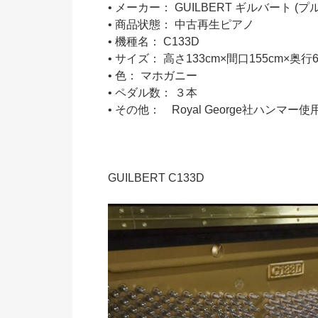
• メーカー： GUILBERT ギルバート (
• 商品状態： 中古再生ピアノ
• 機種名： C133D
• サイズ： 高さ133cm×間口155cm×奥行6
• 色： マホガニー
• ペダル数： ３本
• その他： Royal George社ハンマ
GUILBERT C133D