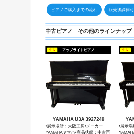
ピアノご購入までの流れ
販売後調律可
中古ピアノ その他のラインナップ
アップライトピアノ
中古
中古
YAMAHA U3A 3927249
YA
•展示場所：大阪工房•メーカー：
•展示
YAMAHAヤマハ•商品状態：中古再
YAMA