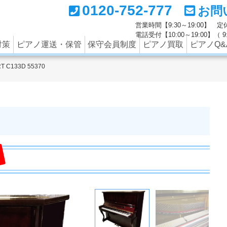
0120-752-777
お問
ートナーの西部ピアノでは調律のみならず、中古ピアノの買取
営業時間【9:30～19:00】
電話受付【10:00～19:00】（
対策
ピアノ運送・保管
保守会員制度
ピアノ買取
ピアノQ&
T C133D 55370