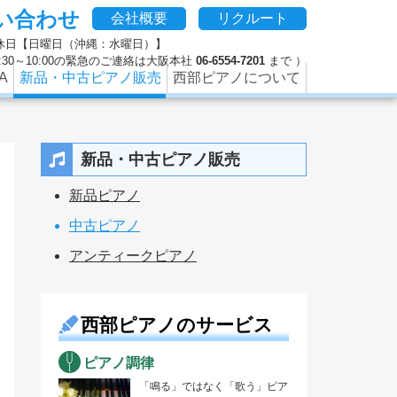
い合わせ
、修理やクリーニング、防音などのピアノに関するさまざまな
会社概要
リクルート
 定休日【日曜日（沖縄：水曜日）】
 9:30～10:00の緊急のご連絡は大阪本社
06-6554-7201
まで ）
A
新品・中古ピアノ販売
西部ピアノについて
新品・中古ピアノ販売
新品ピアノ
中古ピアノ
アンティークピアノ
西部ピアノのサービス
ピアノ調律
「鳴る」ではなく「歌う」ピア