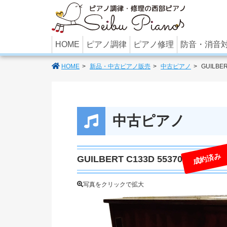
あなたのパ
HOME
ピアノ調律
ピアノ修理
防音・消音
HOME
新品・中古ピアノ販売
中古ピアノ
GUILBER
中古ピアノ
成約済み
GUILBERT C133D 55370
写真をクリックで拡大