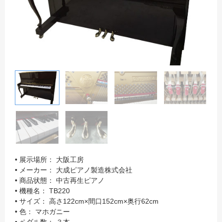
• 展示場所： 大阪工房
• メーカー： 大成ピアノ製造株式会社
• 商品状態： 中古再生ピアノ
• 機種名： TB220
• サイズ： 高さ122cm×間口152cm×奥行62cm
• 色： マホガニー