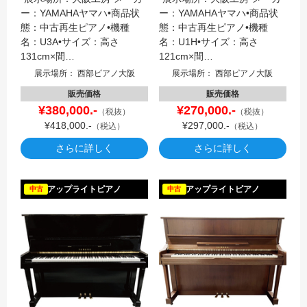
ー：YAMAHAヤマハ•商品状
ー：YAMAHAヤマハ•商品状
態：中古再生ピアノ•機種
態：中古再生ピアノ•機種
名：U3A•サイズ：高さ
名：U1H•サイズ：高さ
131cm×間…
121cm×間…
展示場所： 西部ピアノ大阪
展示場所： 西部ピアノ大阪
販売価格
販売価格
¥380,000.-
¥270,000.-
（税抜）
（税抜）
¥418,000.-
¥297,000.-
（税込）
（税込）
さらに詳しく
さらに詳しく
YAMAH
アップライトピアノ
アップライトピアノ
中古
中古