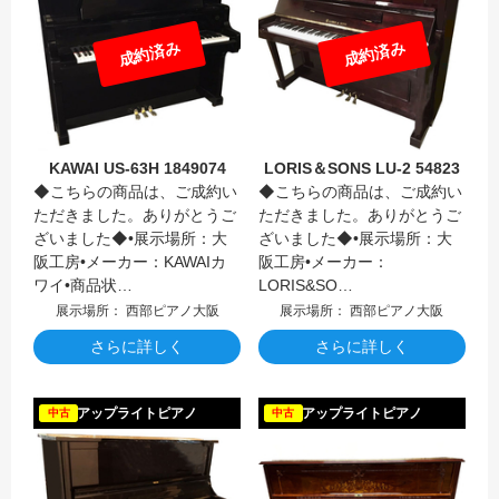
成約済み
成約済み
KAWAI US-63H 1849074
LORIS＆SONS LU-2 54823
◆こちらの商品は、ご成約い
◆こちらの商品は、ご成約い
ただきました。ありがとうご
ただきました。ありがとうご
ざいました◆•展示場所：大
ざいました◆•展示場所：大
阪工房•メーカー：KAWAIカ
阪工房•メーカー：
ワイ•商品状…
LORIS&SO…
展示場所： 西部ピアノ大阪
展示場所： 西部ピアノ大阪
さらに詳しく
さらに詳しく
WAGNE
アップライトピアノ
アップライトピアノ
中古
中古