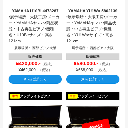
YAMAHA U10Bl 4473287
YAMAHA YU1Wn 5802139
•展示場所：大阪工房•メーカ
•展示場所：大阪工房•メーカ
ー：YAMAHAヤマハ•商品状
ー：YAMAHAヤマハ•商品状
態：中古再生ピアノ•機種
態：中古再生ピアノ•機種
名：U10Bl•サイズ：高さ
名：YU1Wn•サイズ：高さ
121cm…
121cm…
展示場所： 西部ピアノ大阪
展示場所： 西部ピアノ大阪
販売価格
販売価格
¥420,000.-
¥580,000.-
（税抜）
（税抜）
¥462,000.-
¥638,000.-
（税込）
（税込）
さらに詳しく
さらに詳しく
YAMAH
アップライトピアノ
アップライトピアノ
中古
中古
成約済み