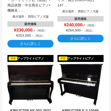
商品状態：中古再生ピアノ•
147…
機種名：…
展示場所： 西部ピアノ大阪
展示場所： 西部ピアノ大阪
販売価格
販売価格
¥240,000.-
（税抜）
¥230,000.-
¥264,000.-
（税抜）
（税込）
¥253,000.-
（税込）
さらに詳しく
さらに詳しく
KREUT
アップライトピアノ
アップライトピアノ
中古
中古
KREUTZER KE-503 2932
KREUTZER K-3 10549