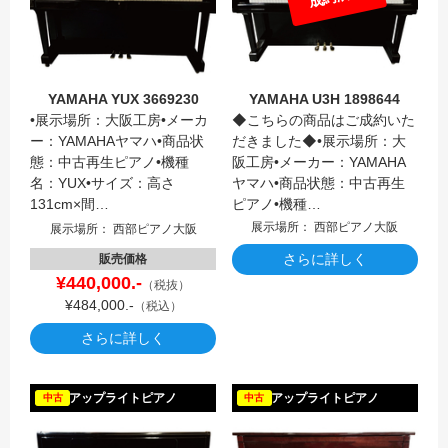
YAMAHA YUX 3669230
YAMAHA U3H 1898644
•展示場所：大阪工房•メーカ
◆こちらの商品はご成約いた
ー：YAMAHAヤマハ•商品状
だきました◆•展示場所：大
態：中古再生ピアノ•機種
阪工房•メーカー：YAMAHA
名：YUX•サイズ：高さ
ヤマハ•商品状態：中古再生
131cm×間…
ピアノ•機種…
展示場所： 西部ピアノ大阪
展示場所： 西部ピアノ大阪
さらに詳しく
販売価格
¥440,000.-
（税抜）
¥484,000.-
（税込）
さらに詳しく
KAWAI
アップライトピアノ
アップライトピアノ
中古
中古