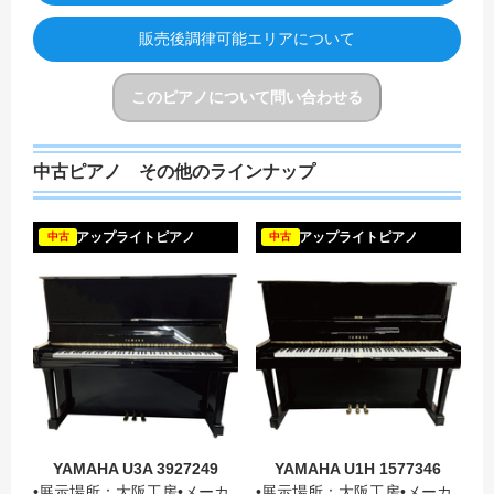
販売後調律可能エリアについて
このピアノについて問い合わせる
中古ピアノ その他のラインナップ
YAMAH
アップライトピアノ
アップライトピアノ
中古
中古
YAMAHA U3A 3927249
YAMAHA U1H 1577346
•展示場所：大阪工房•メーカ
•展示場所：大阪工房•メーカ