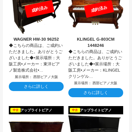
成約済み
成約済み
WAGNER HW-30 96252
KLINGEL G-803CM
◆こちらの商品は、ご成約い
1448246
ただきました。ありがとうご
◆こちらの商品は、ご成約い
ざいました◆•展示場所：大
ただきました。ありがとうご
阪工房•メーカー：東洋ピア
ざいました◆•展示場所：大
ノ製造株式会社•…
阪工房•メーカー：KLINGEL
クリンゲル…
展示場所： 西部ピアノ大阪
展示場所： 西部ピアノ大阪
さらに詳しく
さらに詳しく
CRIST
アップライトピアノ
アップライトピアノ
中古
中古