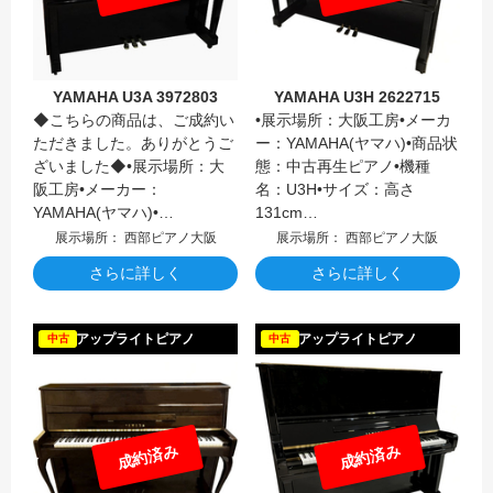
YAMAHA U3A 3972803
YAMAHA U3H 2622715
◆こちらの商品は、ご成約い
•展示場所：大阪工房•メーカ
ただきました。ありがとうご
ー：YAMAHA(ヤマハ)•商品状
ざいました◆•展示場所：大
態：中古再生ピアノ•機種
阪工房•メーカー：
名：U3H•サイズ：高さ
YAMAHA(ヤマハ)•…
131cm…
展示場所： 西部ピアノ大阪
展示場所： 西部ピアノ大阪
さらに詳しく
さらに詳しく
YAMAH
アップライトピアノ
アップライトピアノ
中古
中古
成約済み
成約済み