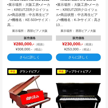
•展示場所：大阪工房•メーカ
•展示場所：大阪工房•メーカ
ー：KREUTZERクロイツェ
ー：KREUTZERクロイツェ
ル•商品状態：中古再生ピア
ル•商品状態：中古再生ピア
ノ•機種名：KE-503•サイズ：
ノ•機種名：K-3•サイズ：高さ
高…
13…
展示場所： 西部ピアノ大阪
展示場所： 西部ピアノ大阪
販売価格
販売価格
¥280,000.-
¥230,000.-
（税抜）
（税抜）
¥308,000.-
¥253,000.-
（税込）
（税込）
さらに詳しく
さらに詳しく
YAMA
グランドピアノ
アップライトピアノ
中古
中古
成約済み