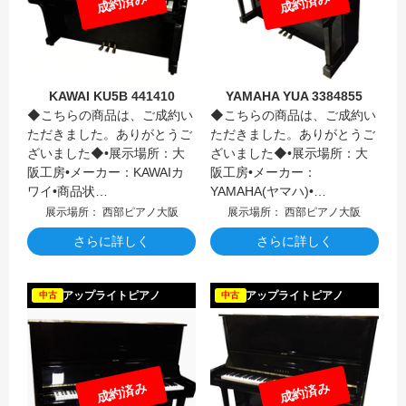
成約済み
成約済み
KAWAI KU5B 441410
YAMAHA YUA 3384855
◆こちらの商品は、ご成約い
◆こちらの商品は、ご成約い
ただきました。ありがとうご
ただきました。ありがとうご
ざいました◆•展示場所：大
ざいました◆•展示場所：大
阪工房•メーカー：KAWAIカ
阪工房•メーカー：
ワイ•商品状…
YAMAHA(ヤマハ)•…
展示場所： 西部ピアノ大阪
展示場所： 西部ピアノ大阪
さらに詳しく
さらに詳しく
YAMAH
アップライトピアノ
アップライトピアノ
中古
中古
成約済み
成約済み