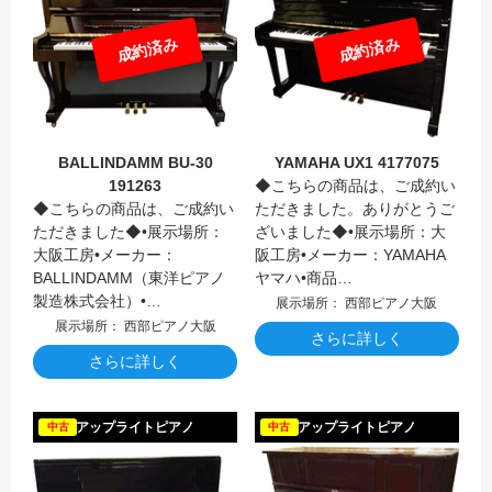
成約済み
成約済み
BALLINDAMM BU-30
YAMAHA UX1 4177075
191263
◆こちらの商品は、ご成約い
◆こちらの商品は、ご成約い
ただきました。ありがとうご
ただきました◆•展示場所：
ざいました◆•展示場所：大
大阪工房•メーカー：
阪工房•メーカー：YAMAHA
BALLINDAMM（東洋ピアノ
ヤマハ•商品…
製造株式会社）•…
展示場所： 西部ピアノ大阪
展示場所： 西部ピアノ大阪
さらに詳しく
さらに詳しく
KAWAI
アップライトピアノ
アップライトピアノ
中古
中古