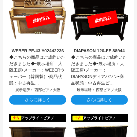
成約済み
成約済み
WEBER PF-43 Y02442236
DIAPASON 126-FE 88944
◆こちらの商品はご成約いた
◆こちらの商品はご成約いた
だきました◆•展示場所：大
だきました◆•展示場所：大
阪工房•メーカー：WEBERウ
阪工房•メーカー：
ェーバー（韓国製）•商品状
DIAPASONディアパソン•商
態：中古再生…
品状態：中古再生ピ…
展示場所： 西部ピアノ大阪
展示場所： 西部ピアノ大阪
さらに詳しく
さらに詳しく
BALLI
アップライトピアノ
アップライトピアノ
中古
中古