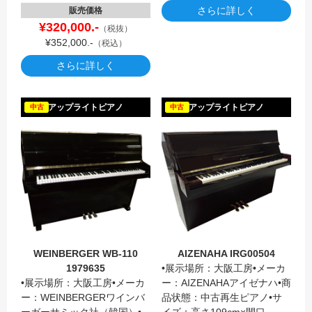
さらに詳しく
販売価格
¥320,000.-
（税抜）
¥352,000.-
（税込）
さらに詳しく
WEINB
アップライトピアノ
アップライトピアノ
中古
中古
WEINBERGER WB-110
AIZENAHA IRG00504
1979635
•展示場所：大阪工房•メーカ
•展示場所：大阪工房•メーカ
ー：AIZENAHAアイゼナハ•商
ー：WEINBERGERワインバ
品状態：中古再生ピアノ•サ
ーガーサミック社（韓国）•
イズ：高さ109cm×間口