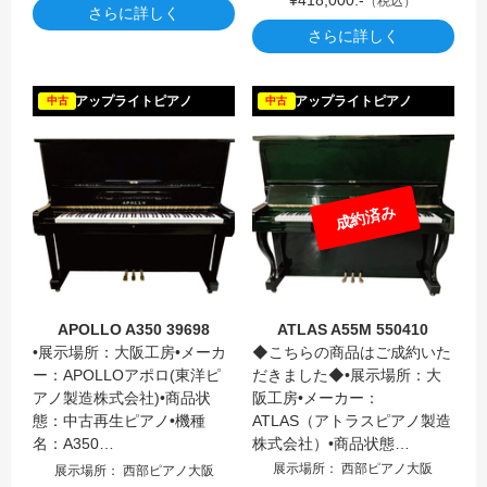
（税込）
さらに詳しく
さらに詳しく
APOLL
アップライトピアノ
アップライトピアノ
中古
中古
成約済み
APOLLO A350 39698
ATLAS A55M 550410
•展示場所：大阪工房•メーカ
◆こちらの商品はご成約いた
ー：APOLLOアポロ(東洋ピ
だきました◆•展示場所：大
アノ製造株式会社)•商品状
阪工房•メーカー：
態：中古再生ピアノ•機種
ATLAS（アトラスピアノ製造
名：A350…
株式会社）•商品状態…
展示場所： 西部ピアノ大阪
展示場所： 西部ピアノ大阪