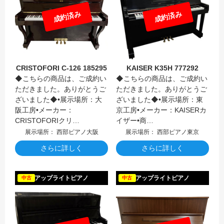
成約済み
成約済み
CRISTOFORI C-126 185295
KAISER K35H 777292
◆こちらの商品は、ご成約い
◆こちらの商品は、ご成約い
ただきました。ありがとうご
ただきました。ありがとうご
ざいました◆•展示場所：大
ざいました◆•展示場所：東
阪工房•メーカー：
京工房•メーカー：KAISERカ
CRISTOFORIクリ…
イザー•商…
展示場所： 西部ピアノ大阪
展示場所： 西部ピアノ東京
さらに詳しく
さらに詳しく
ETERN
アップライトピアノ
アップライトピアノ
中古
中古