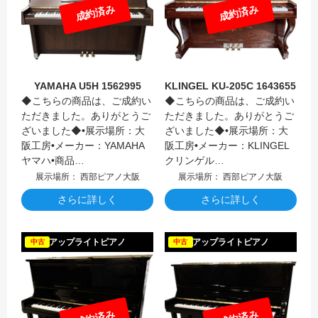
成約済み
成約済み
YAMAHA U5H 1562995
KLINGEL KU-205C 1643655
◆こちらの商品は、ご成約い
◆こちらの商品は、ご成約い
ただきました。ありがとうご
ただきました。ありがとうご
ざいました◆•展示場所：大
ざいました◆•展示場所：大
阪工房•メーカー：YAMAHA
阪工房•メーカー：KLINGEL
ヤマハ•商品…
クリンゲル…
展示場所： 西部ピアノ大阪
展示場所： 西部ピアノ大阪
さらに詳しく
さらに詳しく
DIAPA
アップライトピアノ
アップライトピアノ
中古
中古
成約済み
成約済み