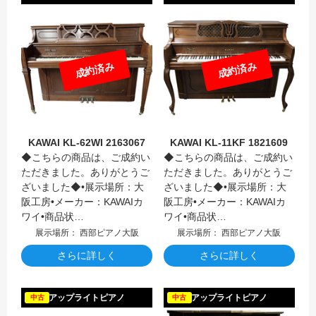
成約済み
成約済み
KAWAI KL-62WI 2163067
KAWAI KL-11KF 1821609
◆こちらの商品は、ご成約い
◆こちらの商品は、ご成約い
ただきました。ありがとうご
ただきました。ありがとうご
ざいました◆•展示場所：大
ざいました◆•展示場所：大
阪工房•メーカー：KAWAIカ
阪工房•メーカー：KAWAIカ
ワイ•商品状…
ワイ•商品状…
展示場所： 西部ピアノ大阪
展示場所： 西部ピアノ大阪
さらに詳しく
さらに詳しく
YAMAH
アップライトピアノ
アップライトピアノ
中古
中古