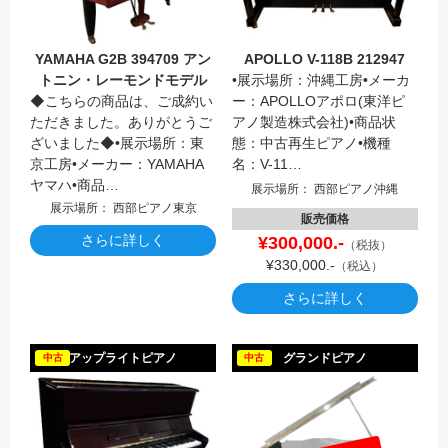
YAMAHA G2B 394709 アン
APOLLO V-118B 212947
トニン・レーモンドモデル
•展示場所：沖縄工房•メーカ
◆こちらの商品は、ご成約い
ー：APOLLOアポロ(東洋ピ
ただきました。ありがとうご
アノ製造株式会社)•商品状
ざいました◆•展示場所：東
態：中古再生ピアノ•機種
京工房•メーカー：YAMAHA
名：V-11…
ヤマハ•商品…
展示場所： 西部ピアノ沖縄
展示場所： 西部ピアノ東京
販売価格
さらに詳しく
¥300,000.-
（税抜）
¥330,000.-
（税込）
さらに詳しく
CRIST
アップライトピアノ
グランドピアノ
中古
中古