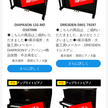
DIAPASON 132-MD
DRESDEN D801 79297
O107096
◆こちらの商品は、ご成約い
◆こちらの商品はご成約いた
ただきました。ありがとうご
だきました◆•展示場所：大
ざいました◆•展示場所：大
阪工房•メーカー：
阪工房•メーカー：DRESDEN
DIAPASONディアパソン•商
ドレスデン…
品状態：中古再生ピ…
展示場所： 西部ピアノ大阪
展示場所： 西部ピアノ大阪
さらに詳しく
さらに詳しく
KAWAI
アップライトピアノ
アップライトピアノ
中古
中古