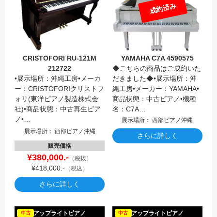
成約済み
CRISTOFORI RU-121M
YAMAHA C7A 4590575
212722
◆こちらの商品はご成約いた
•展示場所：沖縄工房•メーカ
だきました◆•展示場所：沖
ー：CRISTOFORIクリストフ
縄工房•メーカー：YAMAHA•
ォリ(東洋ピアノ製造株式会
商品状態：中古ピアノ•機種
社)•商品状態：中古再生ピア
名：C7A…
ノ•…
展示場所： 西部ピアノ沖縄
展示場所： 西部ピアノ沖縄
さらに詳しく
販売価格
¥380,000.-
（税抜）
¥418,000.-
（税込）
さらに詳しく
KAWAI
アップライトピアノ
アップライトピアノ
中古
中古