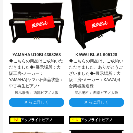
成約済み
成約済み
YAMAHA U10Bl 4398268
KAWAI BL-61 909128
◆こちらの商品はご成約いた
◆こちらの商品は、ご成約い
だきました◆•展示場所：大
ただきました。ありがとうご
阪工房•メーカー：
ざいました◆•展示場所：大
YAMAHA(ヤマハ)•商品状態：
阪工房•メーカー：KAWAI河
中古再生ピアノ•…
合楽器製造株…
展示場所： 西部ピアノ大阪
展示場所： 西部ピアノ大阪
さらに詳しく
さらに詳しく
WEBER
アップライトピアノ
アップライトピアノ
中古
中古