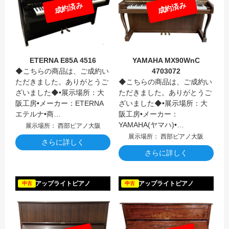
成約済み
成約済み
ETERNA E85A 4516
YAMAHA MX90WnC
◆こちらの商品は、ご成約い
4703072
ただきました。ありがとうご
◆こちらの商品は、ご成約い
ざいました◆•展示場所：大
ただきました。ありがとうご
阪工房•メーカー：ETERNA
ざいました◆•展示場所：大
エテルナ•商…
阪工房•メーカー：
YAMAHA(ヤマハ)•…
展示場所： 西部ピアノ大阪
展示場所： 西部ピアノ大阪
さらに詳しく
さらに詳しく
YAMAH
アップライトピアノ
アップライトピアノ
中古
中古