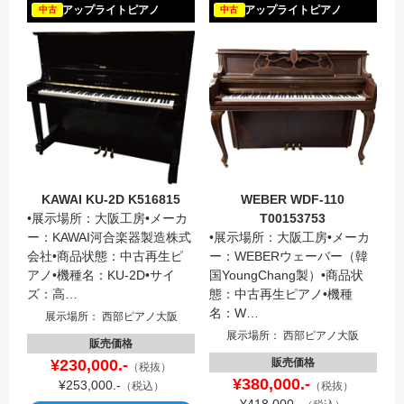
KAWAI
アップライトピアノ
アップライトピアノ
中古
中古
KAWAI KU-2D K516815
WEBER WDF-110
•展示場所：大阪工房•メーカ
T00153753
ー：KAWAI河合楽器製造株式
•展示場所：大阪工房•メーカ
会社•商品状態：中古再生ピ
ー：WEBERウェーバー（韓
アノ•機種名：KU-2D•サイ
国YoungChang製）•商品状
ズ：高…
態：中古再生ピアノ•機種
名：W…
展示場所： 西部ピアノ大阪
展示場所： 西部ピアノ大阪
販売価格
¥230,000.-
販売価格
（税抜）
¥380,000.-
¥253,000.-
（税込）
（税抜）
¥418,000.-