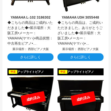
YAMAHA L-102 3186302
YAMAHA U3H 3055448
◆こちらの商品はご成約いた
◆こちらの商品は、ご成約い
だきました◆•展示場所：大
ただきました。ありがとうご
阪工房•メーカー：
ざいました◆•展示場所：大
YAMAHA(ヤマハ)•商品状態：
阪工房•メーカー：
中古再生ピアノ•…
YAMAHA(ヤマハ)•…
展示場所： 西部ピアノ大阪
展示場所： 西部ピアノ大阪
さらに詳しく
さらに詳しく
YAMAH
アップライトピアノ
アップライトピアノ
中古
中古
成約済み
成約済み