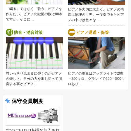
「鳴る」ではなく「歌う」ピアノを
ピアノを大切に末永く。ピアノの構
作りたい。ピアノの鍵盤の数は88本
造は物理の世界。一度奏でるとピア
ですが、そこに…
ノの中では色々な…
防音・消音対策
ピアノ運送・保管
思いっきり気ままに弾くのがピアノ
ピアノの重量はアップライトで200
の楽しさ。自分の力を出し切って演
～250キロ、グランドで250～500キ
奏する事がピアノ…
ロあり…
保守会員制度
すでに10,000名様が加入され