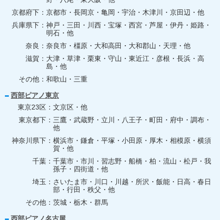
京都府下
京都市・長岡京・亀岡・宇治・木津川・京田辺・他
兵庫県下
神戸・三田・川西・宝塚・西宮・芦屋・伊丹・姫路・
明石・他
奈良
奈良市・橿原・大和高田・大和郡山・天理・他
滋賀
大津・草津・栗東・守山・東近江・彦根・長浜・高
島・他
その他
和歌山・三重
西部ピアノ東京
東京23区
文京区・他
東京都下
三鷹・武蔵野・立川・八王子・町田・府中・調布・
他
神奈川県下
横浜市・鎌倉・平塚・小田原・厚木・相模原・横須
賀・他
千葉
千葉市・市川・習志野・船橋・柏・流山・松戸・我
孫子・四街道・他
埼玉
さいたま市・川口・川越・所沢・飯能・日高・春日
部・行田・秩父・他
その他
茨城・栃木・群馬
西部ピアノ名古屋