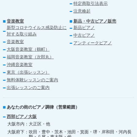
特定商取引法表示
注意喚起
音楽教室
新品・中古ピアノ販売
新型コロナウイルス感染防止に
新品ピアノ
対する取り組み
中古ピアノ
音楽教室
アンティークピアノ
大阪音楽教室（鶴町）
福岡音楽教室（次郎丸）
沖縄音楽教室
東京（出張レッスン）
無料体験レッスンのご案内
出張レッスンのご案内
あなたの街のピアノ調律（営業範囲）
西部ピアノ大阪
大阪市内
大正区・他
大阪府下
吹田・豊中・茨木・池田・箕面・堺・岸和田・河内長
野・八尾・東大阪・他