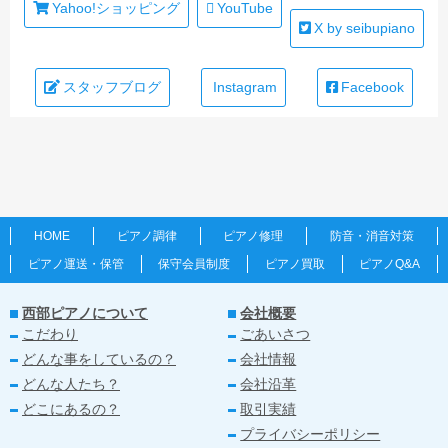
Yahoo!ショッピング
YouTube
X by seibupiano
スタッフブログ
Instagram
Facebook
HOME
ピアノ調律
ピアノ修理
防音・消音対策
ピアノ運送・保管
保守会員制度
ピアノ買取
ピアノQ&A
西部ピアノについて
会社概要
こだわり
ごあいさつ
どんな事をしているの？
会社情報
どんな人たち？
会社沿革
どこにあるの？
取引実績
プライバシーポリシー