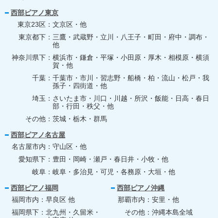
西部ピアノ東京
東京23区
文京区・他
東京都下
三鷹・武蔵野・立川・八王子・町田・府中・調布・
他
神奈川県下
横浜市・鎌倉・平塚・小田原・厚木・相模原・横須
賀・他
千葉
千葉市・市川・習志野・船橋・柏・流山・松戸・我
孫子・四街道・他
埼玉
さいたま市・川口・川越・所沢・飯能・日高・春日
部・行田・秩父・他
その他
茨城・栃木・群馬
西部ピアノ名古屋
名古屋市内
守山区・他
愛知県下
豊田・岡崎・瀬戸・春日井・小牧・他
岐阜
岐阜・多治見・可児・各務原・大垣・他
西部ピアノ福岡
西部ピアノ沖縄
福岡市内
早良区 他
那覇市内
安里・他
福岡県下
北九州・久留米・
その他
沖縄本島全域