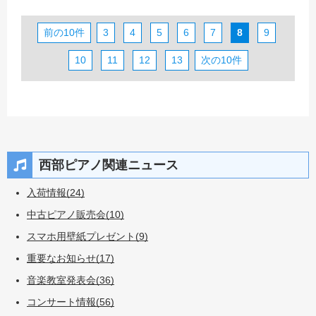
前の10件
3
4
5
6
7
8
9
10
11
12
13
次の10件
西部ピアノ関連ニュース
入荷情報(24)
中古ピアノ販売会(10)
スマホ用壁紙プレゼント(9)
重要なお知らせ(17)
音楽教室発表会(36)
コンサート情報(56)