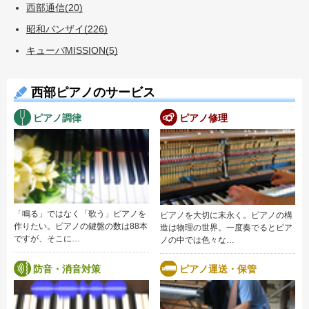
西部通信(20)
昭和バンザイ(226)
キューバMISSION(5)
西部ピアノのサービス
ピアノ調律
ピアノ修理
「鳴る」ではなく「歌う」ピアノを
ピアノを大切に末永く。ピアノの構
作りたい。ピアノの鍵盤の数は88本
造は物理の世界。一度奏でるとピア
ですが、そこに…
ノの中では色々な…
防音・消音対策
ピアノ運送・保管