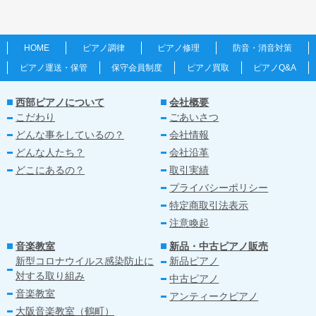
HOME
ピアノ調律
ピアノ修理
防音・消音対策
ピアノ運送・保管
保守会員制度
ピアノ買取
ピアノQ&A
西部ピアノについて
会社概要
こだわり
ごあいさつ
どんな事をしているの？
会社情報
どんな人たち？
会社沿革
どこにあるの？
取引実績
プライバシーポリシー
特定商取引法表示
注意喚起
音楽教室
新品・中古ピアノ販売
新型コロナウイルス感染防止に
新品ピアノ
対する取り組み
中古ピアノ
音楽教室
アンティークピアノ
大阪音楽教室（鶴町）