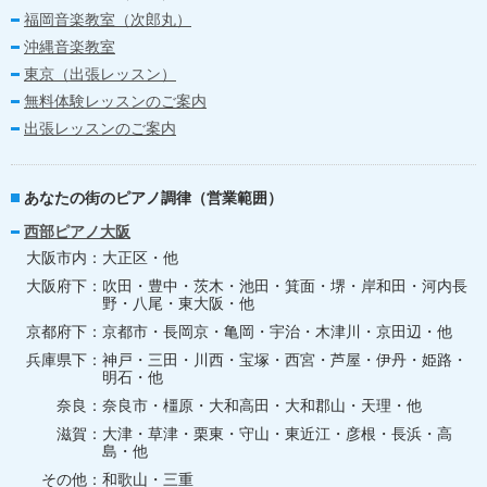
福岡音楽教室（次郎丸）
沖縄音楽教室
東京（出張レッスン）
無料体験レッスンのご案内
出張レッスンのご案内
あなたの街のピアノ調律（営業範囲）
西部ピアノ大阪
大阪市内
大正区・他
大阪府下
吹田・豊中・茨木・池田・箕面・堺・岸和田・河内長
野・八尾・東大阪・他
京都府下
京都市・長岡京・亀岡・宇治・木津川・京田辺・他
兵庫県下
神戸・三田・川西・宝塚・西宮・芦屋・伊丹・姫路・
明石・他
奈良
奈良市・橿原・大和高田・大和郡山・天理・他
滋賀
大津・草津・栗東・守山・東近江・彦根・長浜・高
島・他
その他
和歌山・三重