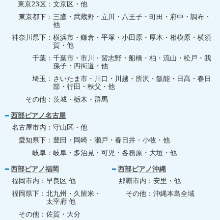
東京23区
文京区・他
東京都下
三鷹・武蔵野・立川・八王子・町田・府中・調布・
他
神奈川県下
横浜市・鎌倉・平塚・小田原・厚木・相模原・横須
賀・他
千葉
千葉市・市川・習志野・船橋・柏・流山・松戸・我
孫子・四街道・他
埼玉
さいたま市・川口・川越・所沢・飯能・日高・春日
部・行田・秩父・他
その他
茨城・栃木・群馬
西部ピアノ名古屋
名古屋市内
守山区・他
愛知県下
豊田・岡崎・瀬戸・春日井・小牧・他
岐阜
岐阜・多治見・可児・各務原・大垣・他
西部ピアノ福岡
西部ピアノ沖縄
福岡市内
早良区 他
那覇市内
安里・他
福岡県下
北九州・久留米・
その他
沖縄本島全域
太宰府 他
その他
佐賀・大分