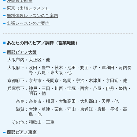
沖縄音楽教室
東京（出張レッスン）
無料体験レッスンのご案内
出張レッスンのご案内
あなたの街のピアノ調律（営業範囲）
西部ピアノ大阪
大阪市内
大正区・他
大阪府下
吹田・豊中・茨木・池田・箕面・堺・岸和田・河内長
野・八尾・東大阪・他
京都府下
京都市・長岡京・亀岡・宇治・木津川・京田辺・他
兵庫県下
神戸・三田・川西・宝塚・西宮・芦屋・伊丹・姫路・
明石・他
奈良
奈良市・橿原・大和高田・大和郡山・天理・他
滋賀
大津・草津・栗東・守山・東近江・彦根・長浜・高
島・他
その他
和歌山・三重
西部ピアノ東京