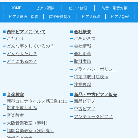
HOME
ピアノ調律
ピアノ修理
防音・消音対策
ピアノ運送・保管
保守会員制度
ピアノ買取
ピアノQ&A
西部ピアノについて
会社概要
こだわり
ごあいさつ
どんな事をしているの？
会社情報
どんな人たち？
会社沿革
どこにあるの？
取引実績
プライバシーポリシー
特定商取引法表示
注意喚起
音楽教室
新品・中古ピアノ販売
新型コロナウイルス感染防止に
新品ピアノ
対する取り組み
中古ピアノ
音楽教室
アンティークピアノ
大阪音楽教室（鶴町）
福岡音楽教室（次郎丸）