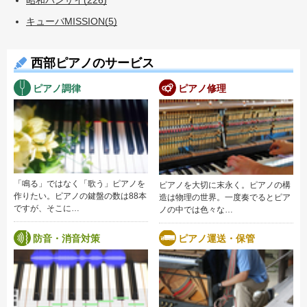
昭和バンザイ(226)
キューバMISSION(5)
西部ピアノのサービス
ピアノ調律
ピアノ修理
「鳴る」ではなく「歌う」ピアノを
ピアノを大切に末永く。ピアノの構
作りたい。ピアノの鍵盤の数は88本
造は物理の世界。一度奏でるとピア
ですが、そこに…
ノの中では色々な…
防音・消音対策
ピアノ運送・保管