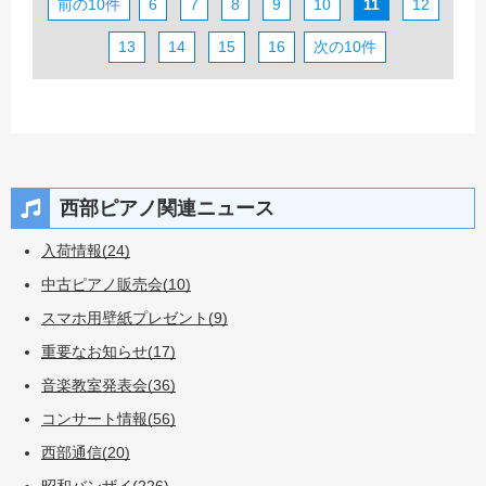
前の10件
6
7
8
9
10
11
12
13
14
15
16
次の10件
西部ピアノ関連ニュース
入荷情報(24)
中古ピアノ販売会(10)
スマホ用壁紙プレゼント(9)
重要なお知らせ(17)
音楽教室発表会(36)
コンサート情報(56)
西部通信(20)