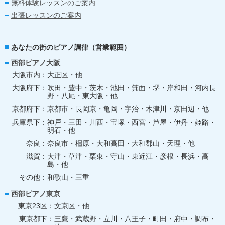
無料体験レッスンのご案内
出張レッスンのご案内
あなたの街のピアノ調律（営業範囲）
西部ピアノ大阪
大阪市内
大正区・他
大阪府下
吹田・豊中・茨木・池田・箕面・堺・岸和田・河内長
野・八尾・東大阪・他
京都府下
京都市・長岡京・亀岡・宇治・木津川・京田辺・他
兵庫県下
神戸・三田・川西・宝塚・西宮・芦屋・伊丹・姫路・
明石・他
奈良
奈良市・橿原・大和高田・大和郡山・天理・他
滋賀
大津・草津・栗東・守山・東近江・彦根・長浜・高
島・他
その他
和歌山・三重
西部ピアノ東京
東京23区
文京区・他
東京都下
三鷹・武蔵野・立川・八王子・町田・府中・調布・