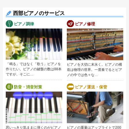
西部ピアノのサービス
ピアノ調律
ピアノ修理
「鳴る」ではなく「歌う」ピアノを
ピアノを大切に末永く。ピアノの構
作りたい。ピアノの鍵盤の数は88本
造は物理の世界。一度奏でるとピア
ですが、そこに…
ノの中では色々な…
防音・消音対策
ピアノ運送・保管
思いっきり気ままに弾くのがピアノ
ピアノの重量はアップライトで200