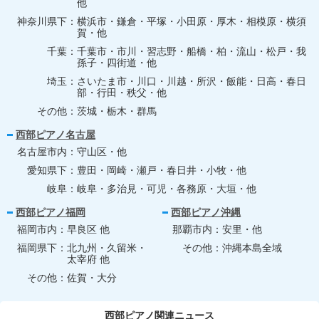
他
神奈川県下
横浜市・鎌倉・平塚・小田原・厚木・相模原・横須
賀・他
千葉
千葉市・市川・習志野・船橋・柏・流山・松戸・我
孫子・四街道・他
埼玉
さいたま市・川口・川越・所沢・飯能・日高・春日
部・行田・秩父・他
その他
茨城・栃木・群馬
西部ピアノ名古屋
名古屋市内
守山区・他
愛知県下
豊田・岡崎・瀬戸・春日井・小牧・他
岐阜
岐阜・多治見・可児・各務原・大垣・他
西部ピアノ福岡
西部ピアノ沖縄
福岡市内
早良区 他
那覇市内
安里・他
福岡県下
北九州・久留米・
その他
沖縄本島全域
太宰府 他
その他
佐賀・大分
西部ピアノ関連ニュース