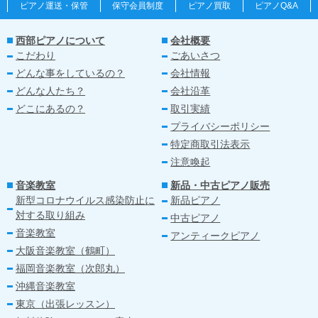
ピアノ運送・保管
保守会員制度
ピアノ買取
ピアノQ&A
西部ピアノについて
会社概要
こだわり
ごあいさつ
どんな事をしているの？
会社情報
どんな人たち？
会社沿革
どこにあるの？
取引実績
プライバシーポリシー
特定商取引法表示
注意喚起
音楽教室
新品・中古ピアノ販売
新型コロナウイルス感染防止に
新品ピアノ
対する取り組み
中古ピアノ
音楽教室
アンティークピアノ
大阪音楽教室（鶴町）
福岡音楽教室（次郎丸）
沖縄音楽教室
東京（出張レッスン）