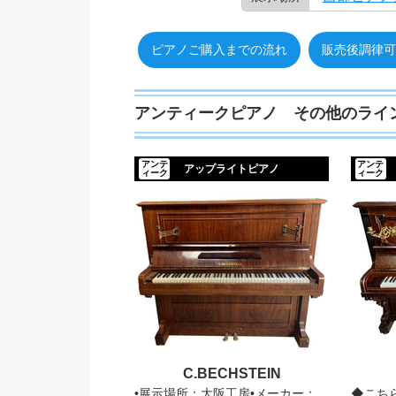
ピアノご購入までの流れ
販売後調律可
アンティークピアノ その他のライ
アンテ
アンテ
アップライトピアノ
ィーク
ィーク
C.BECHSTEIN
•展示場所：大阪工房•メーカー：
◆こち