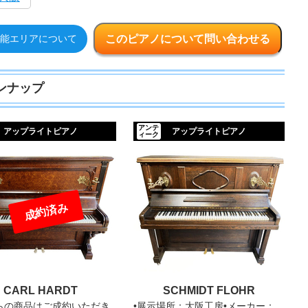
このピアノについて問い合わせる
能エリアについて
ンナップ
C.BECHSTEIN
アンテ
CARL 
アップライトピアノ
アップライトピアノ
ィーク
成約済み
CARL HARDT
SCHMIDT FLOHR
らの商品はご成約いただき
•展示場所：大阪工房•メーカー：