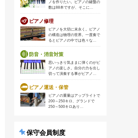
ノを作りたい。ピアノの鍵盤の
数は88本ですが、そこに…
ピアノ修理
ピアノを大切に末永く。ピアノ
の構造は物理の世界。一度奏で
るとピアノの中では色々な…
防音・消音対策
思いっきり気ままに弾くのがピ
アノの楽しさ。自分の力を出し
切って演奏する事がピアノ…
ピアノ運送・保管
ピアノの重量はアップライトで
200～250キロ、グランドで
250～500キロあり…
保守会員制度