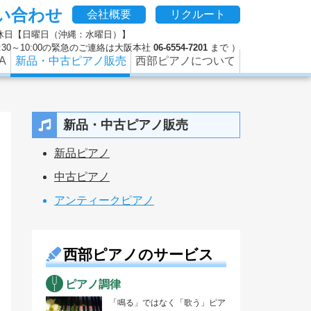
い合わせ
、修理やクリーニング、防音などのピアノに関するさまざまな
会社概要
リクルート
 定休日【日曜日（沖縄：水曜日）】
 9:30～10:00の緊急のご連絡は大阪本社
06-6554-7201
まで ）
A
新品・中古ピアノ販売
西部ピアノについて
新品・中古ピアノ販売
新品ピアノ
中古ピアノ
アンティークピアノ
西部ピアノのサービス
ピアノ調律
「鳴る」ではなく「歌う」ピア