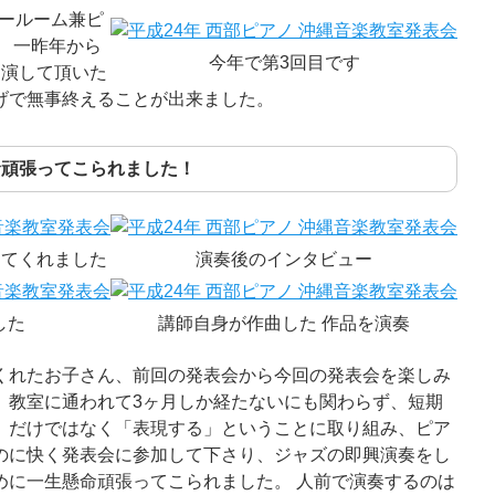
ョールーム兼ピ
 一昨年から
今年で第3回目です
出演して頂いた
げで無事終えることが出来ました。
命頑張ってこられました！
ってくれました
演奏後のインタビュー
した
講師自身が作曲した 作品を演奏
くれたお子さん、前回の発表会から今回の発表会を楽しみ
、教室に通われて3ヶ月しか経たないにも関わらず、短期
」だけではなく「表現する」ということに取り組み、ピア
のに快く発表会に参加して下さり、ジャズの即興演奏をし
めに一生懸命頑張ってこられました。 人前で演奏するのは