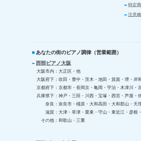
特定
注意
あなたの街のピアノ調律（営業範囲）
西部ピアノ大阪
大阪市内
大正区・他
大阪府下
吹田・豊中・茨木・池田・箕面・堺・岸
京都府下
京都市・長岡京・亀岡・宇治・木津川・
兵庫県下
神戸・三田・川西・宝塚・西宮・芦屋・
奈良
奈良市・橿原・大和高田・大和郡山・天
滋賀
大津・草津・栗東・守山・東近江・彦根
その他
和歌山・三重