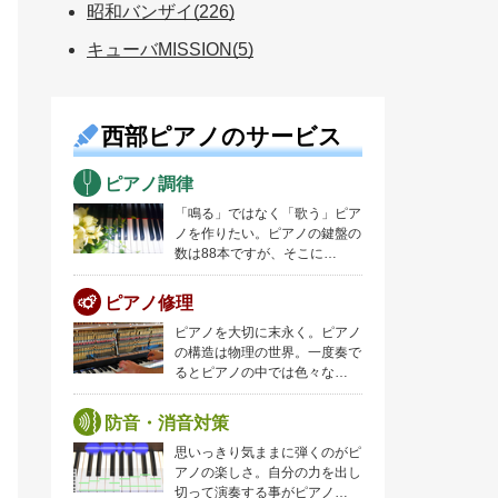
昭和バンザイ(226)
キューバMISSION(5)
西部ピアノのサービス
ピアノ調律
「鳴る」ではなく「歌う」ピア
ノを作りたい。ピアノの鍵盤の
数は88本ですが、そこに…
ピアノ修理
ピアノを大切に末永く。ピアノ
の構造は物理の世界。一度奏で
るとピアノの中では色々な…
防音・消音対策
思いっきり気ままに弾くのがピ
アノの楽しさ。自分の力を出し
切って演奏する事がピアノ…