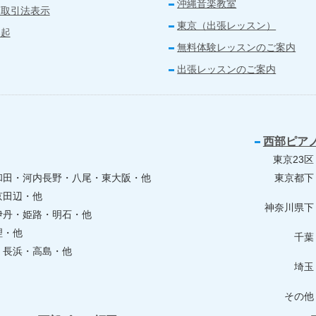
沖縄音楽教室
商取引法表示
東京（出張レッスン）
喚起
無料体験レッスンのご案内
出張レッスンのご案内
西部ピア
東京23区
和田・河内長野・八尾・東大阪・他
東京都下
京田辺・他
神奈川県下
伊丹・姫路・明石・他
理・他
千葉
・長浜・高島・他
埼玉
その他