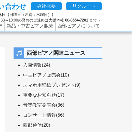
い合わせ
、修理やクリーニング、防音などのピアノに関するさまざまな
会社概要
リクルート
 定休日【日曜日（沖縄：水曜日）】
 9:30～10:00の緊急のご連絡は大阪本社
06-6554-7201
まで ）
A
新品・中古ピアノ販売
西部ピアノについて
西部ピアノ関連ニュース
入荷情報(24)
中古ピアノ販売会(10)
スマホ用壁紙プレゼント(9)
重要なお知らせ(17)
音楽教室発表会(36)
コンサート情報(56)
西部通信(20)