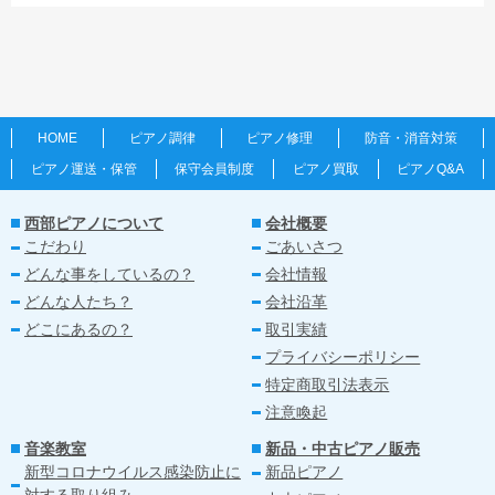
HOME
ピアノ調律
ピアノ修理
防音・消音対策
ピアノ運送・保管
保守会員制度
ピアノ買取
ピアノQ&A
西部ピアノについて
会社概要
こだわり
ごあいさつ
どんな事をしているの？
会社情報
どんな人たち？
会社沿革
どこにあるの？
取引実績
プライバシーポリシー
特定商取引法表示
注意喚起
音楽教室
新品・中古ピアノ販売
新型コロナウイルス感染防止に
新品ピアノ
対する取り組み