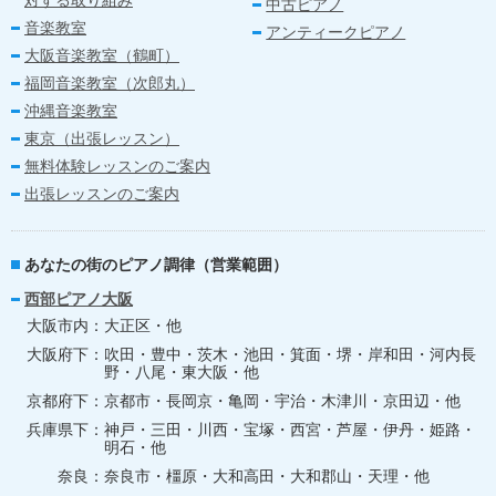
中古ピアノ
音楽教室
アンティークピアノ
大阪音楽教室（鶴町）
福岡音楽教室（次郎丸）
沖縄音楽教室
東京（出張レッスン）
無料体験レッスンのご案内
出張レッスンのご案内
あなたの街のピアノ調律（営業範囲）
西部ピアノ大阪
大阪市内
大正区・他
大阪府下
吹田・豊中・茨木・池田・箕面・堺・岸和田・河内長
野・八尾・東大阪・他
京都府下
京都市・長岡京・亀岡・宇治・木津川・京田辺・他
兵庫県下
神戸・三田・川西・宝塚・西宮・芦屋・伊丹・姫路・
明石・他
奈良
奈良市・橿原・大和高田・大和郡山・天理・他