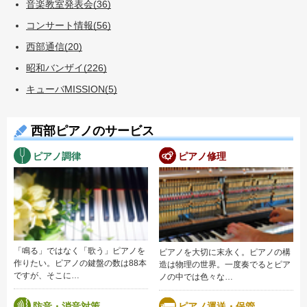
音楽教室発表会(36)
コンサート情報(56)
西部通信(20)
昭和バンザイ(226)
キューバMISSION(5)
西部ピアノのサービス
ピアノ調律
ピアノ修理
「鳴る」ではなく「歌う」ピアノを
ピアノを大切に末永く。ピアノの構
作りたい。ピアノの鍵盤の数は88本
造は物理の世界。一度奏でるとピア
ですが、そこに…
ノの中では色々な…
防音・消音対策
ピアノ運送・保管