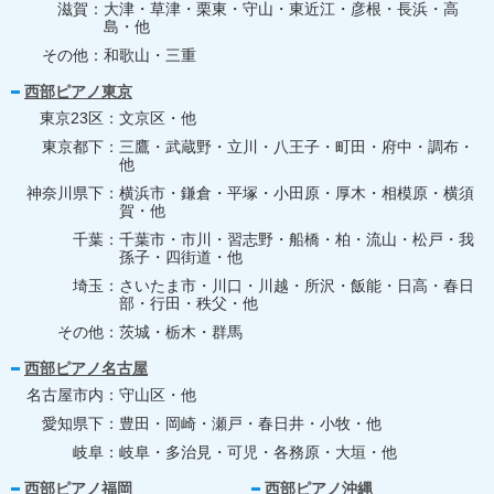
滋賀
大津・草津・栗東・守山・東近江・彦根・長浜・高
島・他
その他
和歌山・三重
西部ピアノ東京
東京23区
文京区・他
東京都下
三鷹・武蔵野・立川・八王子・町田・府中・調布・
他
神奈川県下
横浜市・鎌倉・平塚・小田原・厚木・相模原・横須
賀・他
千葉
千葉市・市川・習志野・船橋・柏・流山・松戸・我
孫子・四街道・他
埼玉
さいたま市・川口・川越・所沢・飯能・日高・春日
部・行田・秩父・他
その他
茨城・栃木・群馬
西部ピアノ名古屋
名古屋市内
守山区・他
愛知県下
豊田・岡崎・瀬戸・春日井・小牧・他
岐阜
岐阜・多治見・可児・各務原・大垣・他
西部ピアノ福岡
西部ピアノ沖縄