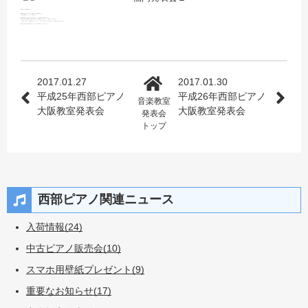
講師の先生との連弾も素敵でした♪
演奏後に曲あてゲームやプレゼント交換などをして交流を深めました！
みなさん演奏が終わって、ホッとした表情でした。
初めての開催でしたが、みなさん堂々と演奏していて、とても楽しい発表会になりました。
普段はあまり交流する機会がない生徒さん同士がお互いの演奏を聴くことができて、いい刺激にもなったと思います。
「この生徒さんはもうこんな曲が弾けるようになったんだ～」とスタッフも驚くほど、皆さん上達していて、今後がとても楽しみになりました。
次回はさらに充実した発表会ができるよう、スタッフも取り組んでいきたいと思います。
2017.01.27
2017.01.30
平成25年西部ピアノ
平成26年西部ピアノ
音楽教室
大阪教室発表会
大阪教室発表会
発表会
トップ
西部ピアノ関連ニュース
入荷情報(24)
中古ピアノ販売会(10)
スマホ用壁紙プレゼント(9)
重要なお知らせ(17)