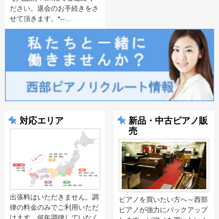
ださい。退会のお手続きをさ
せて頂きます。*--…
対応エリア
新品・中古ピアノ販
売
出張料はいただきません。調
ピアノを買いたい方へ～西部
律の料金のみでご利用いただ
ピアノが強力にバックアップ
けます。何年調律していなく