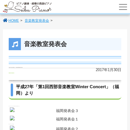
あなたのパートナーの西部ピアノでは調律
HOME
音楽教室発表会
音楽教室発表会
平成27年 第1回 西部ピアノ次郎丸教室発表会12月6日
2017年1月30日
ピアノ発表会
ピアノ発表会(福岡)
平成27年 第1回 西部ピアノ次郎丸教室発表会12月6日～Seibu Funny Music School 年間行事～
平成27年「第1回西部音楽教室Winter Concert」（福
岡）より
平成27年12月6日（日）に西部ピアノ福岡工房で第１回目の発表会を行いました。
緊張しながらも素晴らしい演奏を披露♪