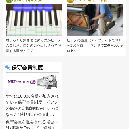
思いっきり気ままに弾くのがピアノ
ピアノの重量はアップライトで200
の楽しさ。自分の力を出し切って演
～250キロ、グランドで250～500キ
奏する事がピアノ…
ロあり…
保守会員制度
すでに10,000名様が加入され
ている保守会員制度！ピアノ
の保険と定期調律がセットに
なった弊社独自の会員制…
保守会員を退会される場合---
*お電話かFax.にてご連絡く