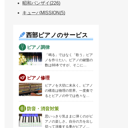
昭和バンザイ(226)
キューバMISSION(5)
西部ピアノのサービス
ピアノ調律
「鳴る」ではなく「歌う」ピア
ノを作りたい。ピアノの鍵盤の
数は88本ですが、そこに…
ピアノ修理
ピアノを大切に末永く。ピアノ
の構造は物理の世界。一度奏で
るとピアノの中では色々な…
防音・消音対策
思いっきり気ままに弾くのがピ
アノの楽しさ。自分の力を出し
切って演奏する事がピアノ…