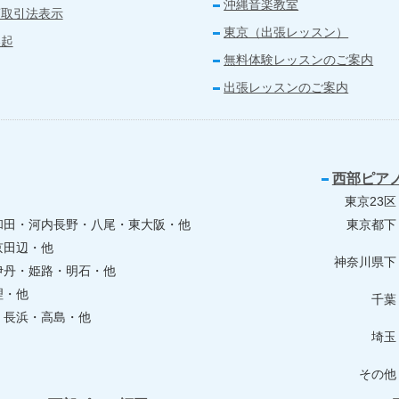
沖縄音楽教室
商取引法表示
東京（出張レッスン）
喚起
無料体験レッスンのご案内
出張レッスンのご案内
西部ピア
東京23区
和田・河内長野・八尾・東大阪・他
東京都下
京田辺・他
神奈川県下
伊丹・姫路・明石・他
理・他
千葉
・長浜・高島・他
埼玉
その他