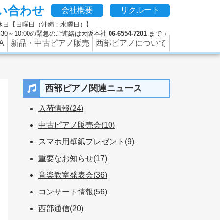
い合わせ
、修理やクリーニング、防音などのピアノに関するさまざまな
会社概要
リクルート
 定休日【日曜日（沖縄：水曜日）】
 9:30～10:00の緊急のご連絡は大阪本社
06-6554-7201
まで ）
A
新品・中古ピアノ販売
西部ピアノについて
西部ピアノ関連ニュース
入荷情報(24)
中古ピアノ販売会(10)
スマホ用壁紙プレゼント(9)
重要なお知らせ(17)
音楽教室発表会(36)
コンサート情報(56)
西部通信(20)