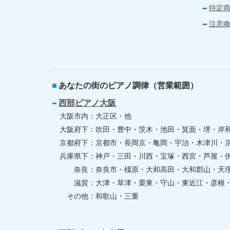
特定
注意
あなたの街のピアノ調律（営業範囲）
西部ピアノ大阪
大阪市内
大正区・他
大阪府下
吹田・豊中・茨木・池田・箕面・堺・岸
京都府下
京都市・長岡京・亀岡・宇治・木津川・
兵庫県下
神戸・三田・川西・宝塚・西宮・芦屋・
奈良
奈良市・橿原・大和高田・大和郡山・天
滋賀
大津・草津・栗東・守山・東近江・彦根
その他
和歌山・三重