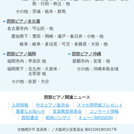
部・行田・秩父・他
その他
茨城・栃木・群馬
西部ピアノ名古屋
名古屋市内
守山区・他
愛知県下
豊田・岡崎・瀬戸・春日井・小牧・他
岐阜
岐阜・多治見・可児・各務原・大垣・他
西部ピアノ福岡
西部ピアノ沖縄
福岡市内
早良区 他
那覇市内
安里・他
福岡県下
北九州・久留米・
その他
沖縄本島全域
太宰府 他
その他
佐賀・大分
西部ピアノ関連ニュース
入荷情報
中古ピアノ販売会
スマホ用壁紙プレゼント
重要なお知らせ
音楽教室発表会
コンサート情報
西部通信
昭和バンザイ
キューバMISSION
古物商許可 道具商
大阪府公安委員会 第621091901917号