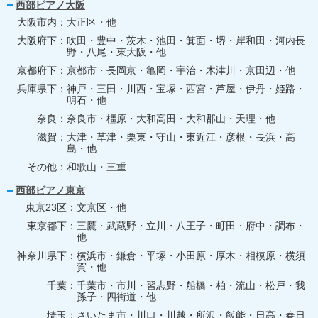
西部ピアノ大阪
大阪市内
大正区・他
大阪府下
吹田・豊中・茨木・池田・箕面・堺・岸和田・河内長
野・八尾・東大阪・他
京都府下
京都市・長岡京・亀岡・宇治・木津川・京田辺・他
兵庫県下
神戸・三田・川西・宝塚・西宮・芦屋・伊丹・姫路・
明石・他
奈良
奈良市・橿原・大和高田・大和郡山・天理・他
滋賀
大津・草津・栗東・守山・東近江・彦根・長浜・高
島・他
その他
和歌山・三重
西部ピアノ東京
東京23区
文京区・他
東京都下
三鷹・武蔵野・立川・八王子・町田・府中・調布・
他
神奈川県下
横浜市・鎌倉・平塚・小田原・厚木・相模原・横須
賀・他
千葉
千葉市・市川・習志野・船橋・柏・流山・松戸・我
孫子・四街道・他
埼玉
さいたま市・川口・川越・所沢・飯能・日高・春日