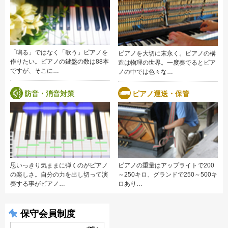
「鳴る」ではなく「歌う」ピアノを
ピアノを大切に末永く。ピアノの構
作りたい。ピアノの鍵盤の数は88本
造は物理の世界。一度奏でるとピア
ですが、そこに…
ノの中では色々な…
防音・消音対策
ピアノ運送・保管
思いっきり気ままに弾くのがピアノ
ピアノの重量はアップライトで200
の楽しさ。自分の力を出し切って演
～250キロ、グランドで250～500キ
奏する事がピアノ…
ロあり…
保守会員制度