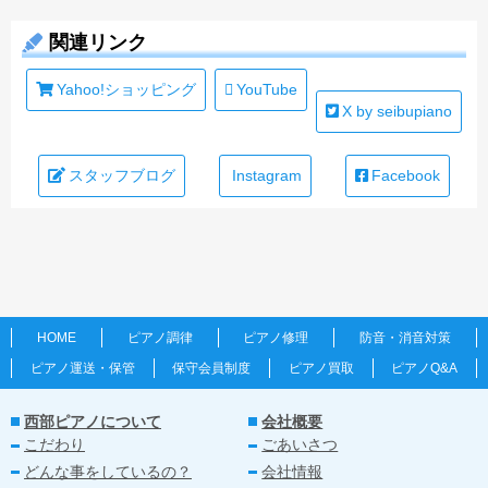
関連リンク
Yahoo!ショッピング
YouTube
X by seibupiano
スタッフブログ
Instagram
Facebook
HOME
ピアノ調律
ピアノ修理
防音・消音対策
ピアノ運送・保管
保守会員制度
ピアノ買取
ピアノQ&A
西部ピアノについて
会社概要
こだわり
ごあいさつ
どんな事をしているの？
会社情報