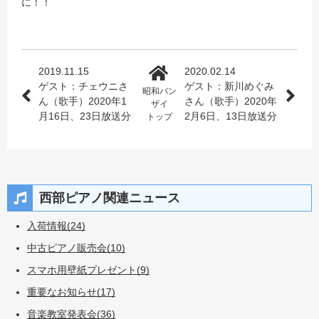
に！！
2019.11.15
2020.02.14
ゲスト：チェウニさ
ゲスト：新川めぐみ
昭和バン
ん（歌手）2020年1
さん（歌手）2020年
ザイ
月16日、23日放送分
2月6日、13日放送分
トップ
西部ピアノ関連ニュース
入荷情報(24)
中古ピアノ販売会(10)
スマホ用壁紙プレゼント(9)
重要なお知らせ(17)
音楽教室発表会(36)