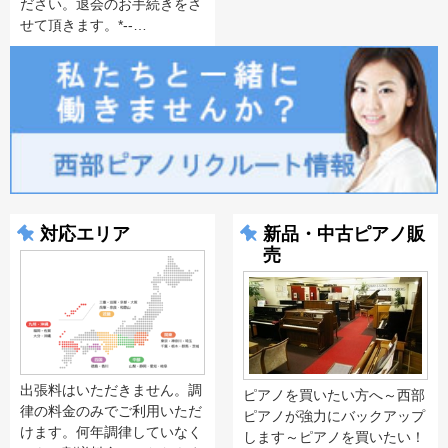
ださい。退会のお手続きをさ
せて頂きます。*--…
対応エリア
新品・中古ピアノ販
売
出張料はいただきません。調
ピアノを買いたい方へ～西部
律の料金のみでご利用いただ
ピアノが強力にバックアップ
けます。何年調律していなく
します～ピアノを買いたい！