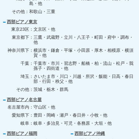
島・他
その他
和歌山・三重
西部ピアノ東京
東京23区
文京区・他
東京都下
三鷹・武蔵野・立川・八王子・町田・府中・調布・
他
神奈川県下
横浜市・鎌倉・平塚・小田原・厚木・相模原・横須
賀・他
千葉
千葉市・市川・習志野・船橋・柏・流山・松戸・我
孫子・四街道・他
埼玉
さいたま市・川口・川越・所沢・飯能・日高・春日
部・行田・秩父・他
その他
茨城・栃木・群馬
西部ピアノ名古屋
名古屋市内
守山区・他
愛知県下
豊田・岡崎・瀬戸・春日井・小牧・他
岐阜
岐阜・多治見・可児・各務原・大垣・他
西部ピアノ福岡
西部ピアノ沖縄