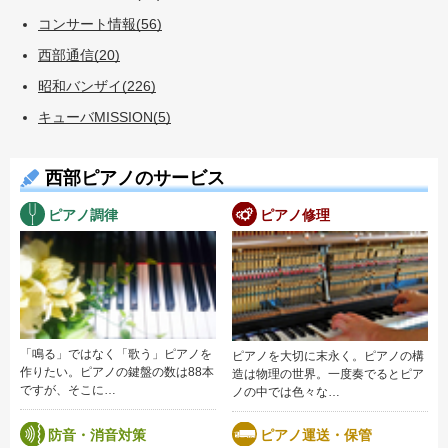
コンサート情報(56)
西部通信(20)
昭和バンザイ(226)
キューバMISSION(5)
西部ピアノのサービス
ピアノ調律
ピアノ修理
「鳴る」ではなく「歌う」ピアノを
ピアノを大切に末永く。ピアノの構
作りたい。ピアノの鍵盤の数は88本
造は物理の世界。一度奏でるとピア
ですが、そこに…
ノの中では色々な…
防音・消音対策
ピアノ運送・保管