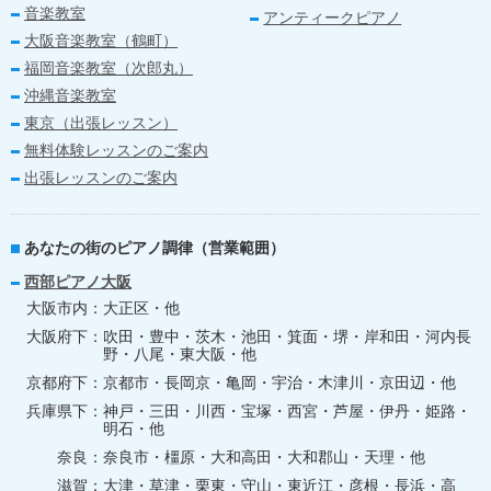
音楽教室
アンティークピアノ
大阪音楽教室（鶴町）
福岡音楽教室（次郎丸）
沖縄音楽教室
東京（出張レッスン）
無料体験レッスンのご案内
出張レッスンのご案内
あなたの街のピアノ調律（営業範囲）
西部ピアノ大阪
大阪市内
大正区・他
大阪府下
吹田・豊中・茨木・池田・箕面・堺・岸和田・河内長
野・八尾・東大阪・他
京都府下
京都市・長岡京・亀岡・宇治・木津川・京田辺・他
兵庫県下
神戸・三田・川西・宝塚・西宮・芦屋・伊丹・姫路・
明石・他
奈良
奈良市・橿原・大和高田・大和郡山・天理・他
滋賀
大津・草津・栗東・守山・東近江・彦根・長浜・高