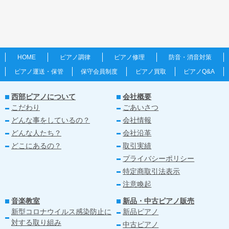
HOME
ピアノ調律
ピアノ修理
防音・消音対策
ピアノ運送・保管
保守会員制度
ピアノ買取
ピアノQ&A
西部ピアノについて
会社概要
こだわり
ごあいさつ
どんな事をしているの？
会社情報
どんな人たち？
会社沿革
どこにあるの？
取引実績
プライバシーポリシー
特定商取引法表示
注意喚起
音楽教室
新品・中古ピアノ販売
新型コロナウイルス感染防止に
新品ピアノ
対する取り組み
中古ピアノ