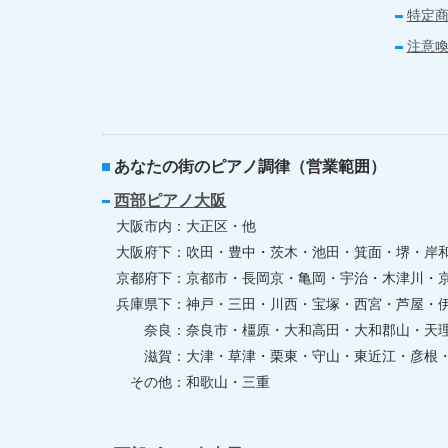
特定
注意
あなたの街のピアノ調律（営業範囲）
西部ピアノ大阪
大阪市内
大正区・他
大阪府下
吹田・豊中・茨木・池田・箕面・堺・岸
京都府下
京都市・長岡京・亀岡・宇治・木津川・
兵庫県下
神戸・三田・川西・宝塚・西宮・芦屋・
奈良
奈良市・橿原・大和高田・大和郡山・天
滋賀
大津・草津・栗東・守山・東近江・彦根
その他
和歌山・三重