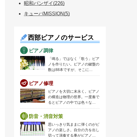
昭和バンザイ(226)
キューバMISSION(5)
西部ピアノのサービス
ピアノ調律
「鳴る」ではなく「歌う」ピア
ノを作りたい。ピアノの鍵盤の
数は88本ですが、そこに…
ピアノ修理
ピアノを大切に末永く。ピアノ
の構造は物理の世界。一度奏で
るとピアノの中では色々な…
防音・消音対策
思いっきり気ままに弾くのがピ
アノの楽しさ。自分の力を出し
切って演奏する事がピアノ…