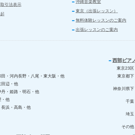
沖縄音楽教室
商取引法表示
東京（出張レッスン）
喚起
無料体験レッスンのご案内
出張レッスンのご案内
西部ピア
東京23区
和田・河内長野・八尾・東大阪・他
東京都下
京田辺・他
神奈川県下
伊丹・姫路・明石・他
理・他
千葉
・長浜・高島・他
埼玉
その他