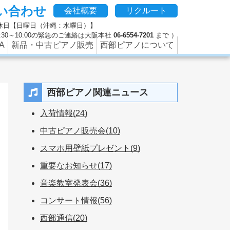
い合わせ
、修理やクリーニング、防音などのピアノに関するさまざまな
会社概要
リクルート
 定休日【日曜日（沖縄：水曜日）】
 9:30～10:00の緊急のご連絡は大阪本社
06-6554-7201
まで ）
A
新品・中古ピアノ販売
西部ピアノについて
西部ピアノ関連ニュース
入荷情報(24)
中古ピアノ販売会(10)
スマホ用壁紙プレゼント(9)
重要なお知らせ(17)
音楽教室発表会(36)
コンサート情報(56)
西部通信(20)