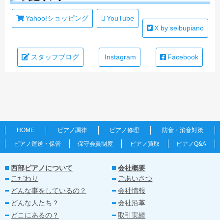
Yahoo!ショッピング
YouTube
X by seibupiano
スタッフブログ
Instagram
Facebook
HOME
ピアノ調律
ピアノ修理
防音・消音対策
ピアノ運送・保管
保守会員制度
ピアノ買取
ピアノQ&A
西部ピアノについて
会社概要
こだわり
ごあいさつ
どんな事をしているの？
会社情報
どんな人たち？
会社沿革
どこにあるの？
取引実績