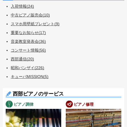
入荷情報(24)
中古ピアノ販売会(10)
スマホ用壁紙プレゼント(9)
重要なお知らせ(17)
音楽教室発表会(36)
コンサート情報(56)
西部通信(20)
昭和バンザイ(226)
キューバMISSION(5)
西部ピアノのサービス
ピアノ調律
ピアノ修理