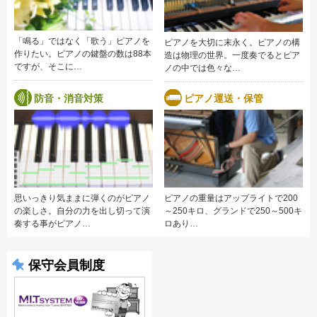
「鳴る」ではなく「歌う」ピアノを
ピアノを大切に末永く。ピアノの構
作りたい。ピアノの鍵盤の数は88本
造は物理の世界。一度奏でるとピア
ですが、そこに…
ノの中では色々な…
防音・消音対策
ピアノ運送・保管
思いっきり気ままに弾くのがピアノ
ピアノの重量はアップライトで200
の楽しさ。自分の力を出し切って演
～250キロ、グランドで250～500キ
奏する事がピアノ…
ロあり…
保守会員制度