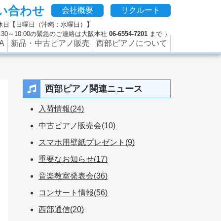
い合わせ
、修理やクリーニング、防音などのピアノに関するさまざまな
会社概要
リクルート
 定休日【日曜日（沖縄：水曜日）】
 9:30～10:00の緊急のご連絡は大阪本社
06-6554-7201
まで ）
A
新品・中古ピアノ販売
西部ピアノについて
西部ピアノ関連ニュース
入荷情報(24)
中古ピアノ販売会(10)
スマホ用壁紙プレゼント(9)
重要なお知らせ(17)
音楽教室発表会(36)
コンサート情報(56)
西部通信(20)