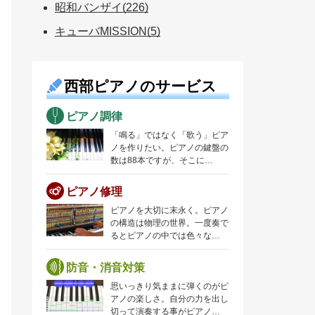
昭和バンザイ(226)
キューバMISSION(5)
西部ピアノのサービス
ピアノ調律
「鳴る」ではなく「歌う」ピア
ノを作りたい。ピアノの鍵盤の
数は88本ですが、そこに…
ピアノ修理
ピアノを大切に末永く。ピアノ
の構造は物理の世界。一度奏で
るとピアノの中では色々な…
防音・消音対策
思いっきり気ままに弾くのがピ
アノの楽しさ。自分の力を出し
切って演奏する事がピアノ…