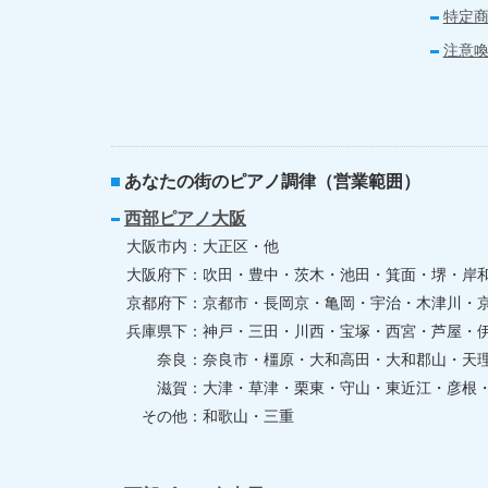
特定
注意
あなたの街のピアノ調律（営業範囲）
西部ピアノ大阪
大阪市内
大正区・他
大阪府下
吹田・豊中・茨木・池田・箕面・堺・岸
京都府下
京都市・長岡京・亀岡・宇治・木津川・
兵庫県下
神戸・三田・川西・宝塚・西宮・芦屋・
奈良
奈良市・橿原・大和高田・大和郡山・天
滋賀
大津・草津・栗東・守山・東近江・彦根
その他
和歌山・三重