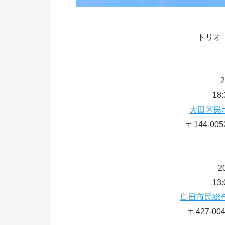
トリオ
18
大田区民
〒144-0
2
13
島田市民総
〒427-0