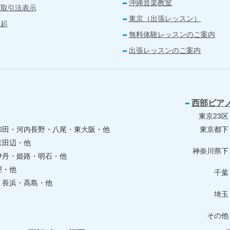
沖縄音楽教室
商取引法表示
東京（出張レッスン）
喚起
無料体験レッスンのご案内
出張レッスンのご案内
西部ピア
東京23区
和田・河内長野・八尾・東大阪・他
東京都下
京田辺・他
神奈川県下
伊丹・姫路・明石・他
理・他
千葉
・長浜・高島・他
埼玉
その他