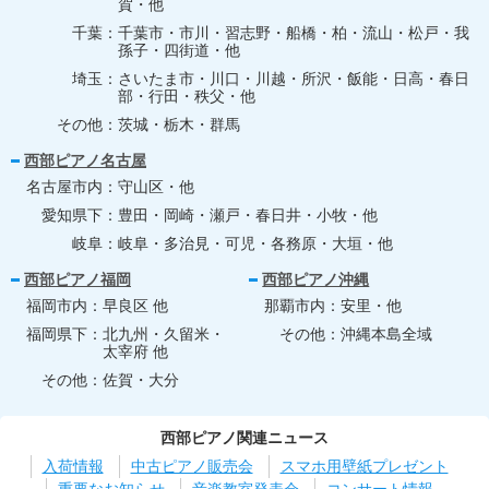
賀・他
千葉
千葉市・市川・習志野・船橋・柏・流山・松戸・我
孫子・四街道・他
埼玉
さいたま市・川口・川越・所沢・飯能・日高・春日
部・行田・秩父・他
その他
茨城・栃木・群馬
西部ピアノ名古屋
名古屋市内
守山区・他
愛知県下
豊田・岡崎・瀬戸・春日井・小牧・他
岐阜
岐阜・多治見・可児・各務原・大垣・他
西部ピアノ福岡
西部ピアノ沖縄
福岡市内
早良区 他
那覇市内
安里・他
福岡県下
北九州・久留米・
その他
沖縄本島全域
太宰府 他
その他
佐賀・大分
西部ピアノ関連ニュース
入荷情報
中古ピアノ販売会
スマホ用壁紙プレゼント
重要なお知らせ
音楽教室発表会
コンサート情報