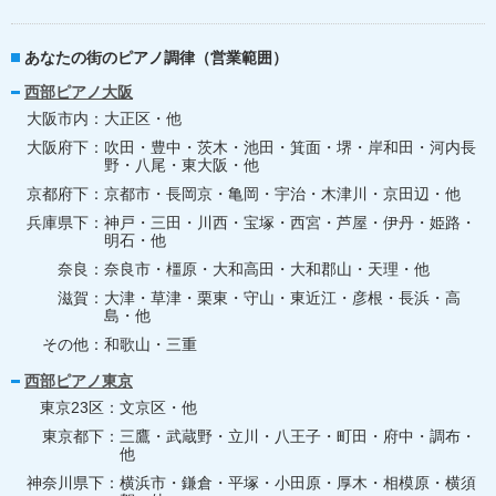
あなたの街のピアノ調律（営業範囲）
西部ピアノ大阪
大阪市内
大正区・他
大阪府下
吹田・豊中・茨木・池田・箕面・堺・岸和田・河内長
野・八尾・東大阪・他
京都府下
京都市・長岡京・亀岡・宇治・木津川・京田辺・他
兵庫県下
神戸・三田・川西・宝塚・西宮・芦屋・伊丹・姫路・
明石・他
奈良
奈良市・橿原・大和高田・大和郡山・天理・他
滋賀
大津・草津・栗東・守山・東近江・彦根・長浜・高
島・他
その他
和歌山・三重
西部ピアノ東京
東京23区
文京区・他
東京都下
三鷹・武蔵野・立川・八王子・町田・府中・調布・
他
神奈川県下
横浜市・鎌倉・平塚・小田原・厚木・相模原・横須