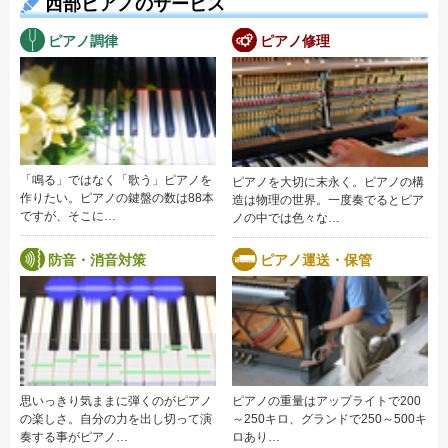
西部ピアノのサービス
ピアノ調律
ピアノ修理
「鳴る」ではなく「歌う」ピアノを
ピアノを大切に末永く。ピアノの構
作りたい。ピアノの鍵盤の数は88本
造は物理の世界。一度奏でるとピア
ですが、そこに…
ノの中では色々な…
防音・消音対策
ピアノ運送・保管
思いっきり気ままに弾くのがピアノ
ピアノの重量はアップライトで200
の楽しさ。自分の力を出し切って演
～250キロ、グランドで250～500キ
奏する事がピアノ…
ロあり…