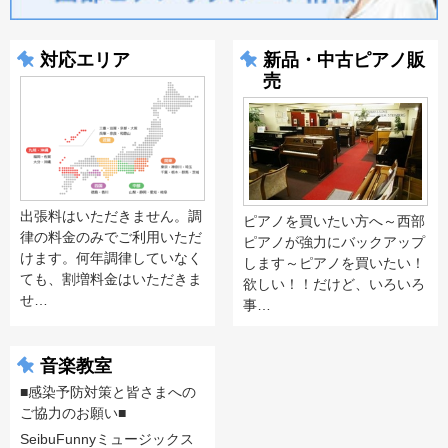
対応エリア
新品・中古ピアノ販
売
出張料はいただきません。調
ピアノを買いたい方へ～西部
律の料金のみでご利用いただ
ピアノが強力にバックアップ
けます。何年調律していなく
します～ピアノを買いたい！
ても、割増料金はいただきま
欲しい！！だけど、いろいろ
せ…
事…
音楽教室
■感染予防対策と皆さまへの
ご協力のお願い■
SeibuFunnyミュージックス