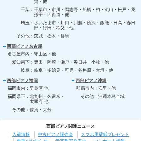
賀・他
千葉
千葉市・市川・習志野・船橋・柏・流山・松戸・我
孫子・四街道・他
埼玉
さいたま市・川口・川越・所沢・飯能・日高・春日
部・行田・秩父・他
その他
茨城・栃木・群馬
西部ピアノ名古屋
名古屋市内
守山区・他
愛知県下
豊田・岡崎・瀬戸・春日井・小牧・他
岐阜
岐阜・多治見・可児・各務原・大垣・他
西部ピアノ福岡
西部ピアノ沖縄
福岡市内
早良区 他
那覇市内
安里・他
福岡県下
北九州・久留米・
その他
沖縄本島全域
太宰府 他
その他
佐賀・大分
西部ピアノ関連ニュース
入荷情報
中古ピアノ販売会
スマホ用壁紙プレゼント
重要なお知らせ
音楽教室発表会
コンサート情報