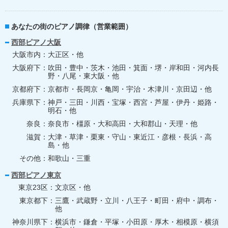
あなたの街のピアノ調律（営業範囲）
西部ピアノ大阪
大阪市内
大正区・他
大阪府下
吹田・豊中・茨木・池田・箕面・堺・岸和田・河内長
野・八尾・東大阪・他
京都府下
京都市・長岡京・亀岡・宇治・木津川・京田辺・他
兵庫県下
神戸・三田・川西・宝塚・西宮・芦屋・伊丹・姫路・
明石・他
奈良
奈良市・橿原・大和高田・大和郡山・天理・他
滋賀
大津・草津・栗東・守山・東近江・彦根・長浜・高
島・他
その他
和歌山・三重
西部ピアノ東京
東京23区
文京区・他
東京都下
三鷹・武蔵野・立川・八王子・町田・府中・調布・
他
神奈川県下
横浜市・鎌倉・平塚・小田原・厚木・相模原・横須