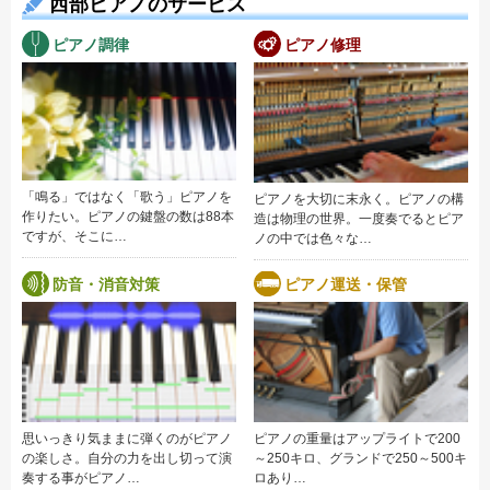
西部ピアノのサービス
ピアノ調律
ピアノ修理
「鳴る」ではなく「歌う」ピアノを
ピアノを大切に末永く。ピアノの構
作りたい。ピアノの鍵盤の数は88本
造は物理の世界。一度奏でるとピア
ですが、そこに…
ノの中では色々な…
防音・消音対策
ピアノ運送・保管
思いっきり気ままに弾くのがピアノ
ピアノの重量はアップライトで200
の楽しさ。自分の力を出し切って演
～250キロ、グランドで250～500キ
奏する事がピアノ…
ロあり…