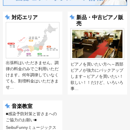
対応エリア
新品・中古ピアノ販
売
出張料はいただきません。調
ピアノを買いたい方へ～西部
律の料金のみでご利用いただ
ピアノが強力にバックアップ
けます。何年調律していなく
します～ピアノを買いたい！
ても、割増料金はいただきま
欲しい！！だけど、いろいろ
せ…
事…
音楽教室
■感染予防対策と皆さまへの
ご協力のお願い■
SeibuFunnyミュージックス