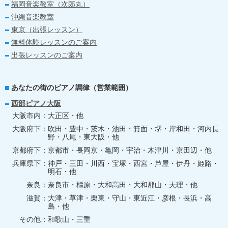
福岡音楽教室（次郎丸）
沖縄音楽教室
東京（出張レッスン）
無料体験レッスンのご案内
出張レッスンのご案内
あなたの街のピアノ調律（営業範囲）
西部ピアノ大阪
大阪市内
大正区・他
大阪府下
吹田・豊中・茨木・池田・箕面・堺・岸和田・河内長
野・八尾・東大阪・他
京都府下
京都市・長岡京・亀岡・宇治・木津川・京田辺・他
兵庫県下
神戸・三田・川西・宝塚・西宮・芦屋・伊丹・姫路・
明石・他
奈良
奈良市・橿原・大和高田・大和郡山・天理・他
滋賀
大津・草津・栗東・守山・東近江・彦根・長浜・高
島・他
その他
和歌山・三重