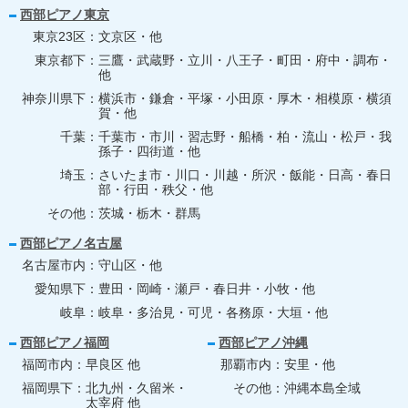
西部ピアノ東京
東京23区
文京区・他
東京都下
三鷹・武蔵野・立川・八王子・町田・府中・調布・
他
神奈川県下
横浜市・鎌倉・平塚・小田原・厚木・相模原・横須
賀・他
千葉
千葉市・市川・習志野・船橋・柏・流山・松戸・我
孫子・四街道・他
埼玉
さいたま市・川口・川越・所沢・飯能・日高・春日
部・行田・秩父・他
その他
茨城・栃木・群馬
西部ピアノ名古屋
名古屋市内
守山区・他
愛知県下
豊田・岡崎・瀬戸・春日井・小牧・他
岐阜
岐阜・多治見・可児・各務原・大垣・他
西部ピアノ福岡
西部ピアノ沖縄
福岡市内
早良区 他
那覇市内
安里・他
福岡県下
北九州・久留米・
その他
沖縄本島全域
太宰府 他