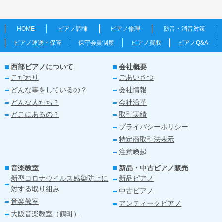
HOME
ピアノ調律
ピアノ修理
防音・消音対策
ピアノ運送・保管
保守会員制度
ピアノ買取
ピアノQ&A
西部ピアノについて
会社概要
こだわり
ごあいさつ
どんな事をしているの？
会社情報
どんな人たち？
会社沿革
どこにあるの？
取引実績
プライバシーポリシー
特定商取引法表示
注意喚起
音楽教室
新品・中古ピアノ販売
新型コロナウイルス感染防止に
新品ピアノ
対する取り組み
中古ピアノ
音楽教室
アンティークピアノ
大阪音楽教室（鶴町）