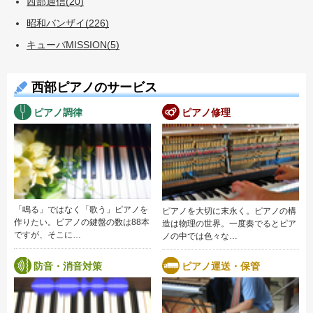
西部通信(20)
昭和バンザイ(226)
キューバMISSION(5)
西部ピアノのサービス
ピアノ調律
ピアノ修理
「鳴る」ではなく「歌う」ピアノを
ピアノを大切に末永く。ピアノの構
作りたい。ピアノの鍵盤の数は88本
造は物理の世界。一度奏でるとピア
ですが、そこに…
ノの中では色々な…
防音・消音対策
ピアノ運送・保管